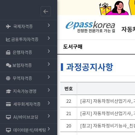
국제자격증
자동
금융투자자격증
도서구매
은행자격증
과정공지사항
보험자격증
무역자격증
번호
지속가능경영
22
[공지] 자동차정비산업기사,
세무회계자격증
21
[공지] 자동차정비산업기사, 
AI/바이브코딩
20
[참고] 자동차정비기능사_친
데이터분석/마케팅