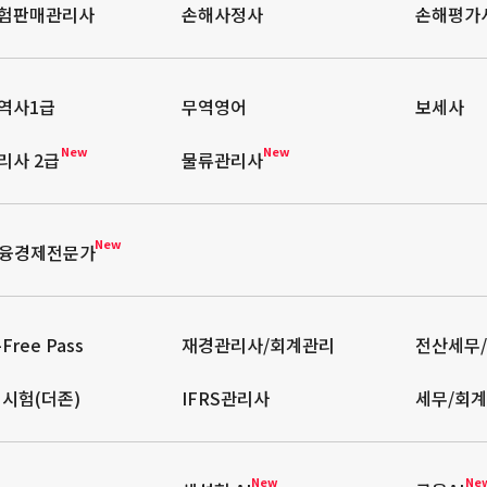
험판매관리사
손해사정사
손해평가
역사1급
무역영어
보세사
New
New
리사 2급
물류관리사
New
금융경제전문가
Free Pass
재경관리사/회계관리
전산세무
격시험(더존)
IFRS관리사
세무/회계
New
Ne