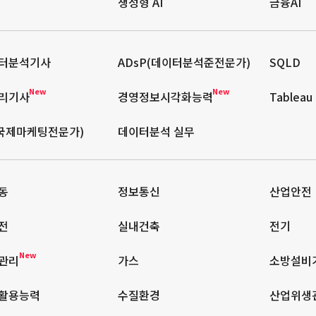
생성형 AI
금융AI
터분석기사
ADsP(데이터분석준전문가)
SQLD
New
New
리기사
경영정보시각화능력
Tableau
(국제마케팅전문가)
데이터분석 실무
동
정보통신
산업안전
전
실내건축
전기
New
관리
가스
소방설비
활용능력
수질환경
산업위생