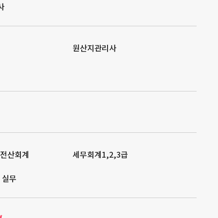
사
원산지관리사
/전산회계
세무회계1,2,3급
 실무
w