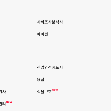
사회조사분석사
파이썬
산업안전지도사
용접
New
기사
식물보호
New
관리