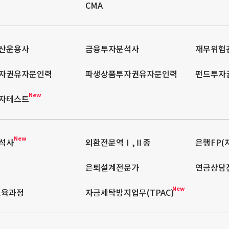
CMA
산운용사
금융투자분석사
재무위험관
자권유자문인력
파생상품투자권유자문인력
펀드투자
New
자테스트
New
석사
외환전문역Ⅰ,Ⅱ종
은행FP(
은퇴설계전문가
연금상담
New
교육과정
자금세탁방지업무(TPAC)