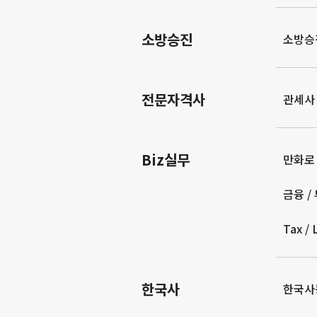
소방승진
소방승
전문자격사
관세사
Biz실무
만화로
금융 /
Tax /
한국사
한국사