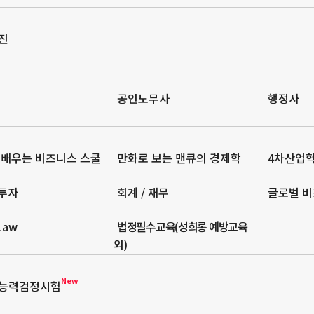
진
공인노무사
행정사
 배우는 비즈니스 스쿨
만화로 보는 맨큐의 경제학
4차산업
 투자
회계 / 재무
글로벌 비
 Law
법정필수교육(성희롱 예방교육
외)
New
능력검정시험