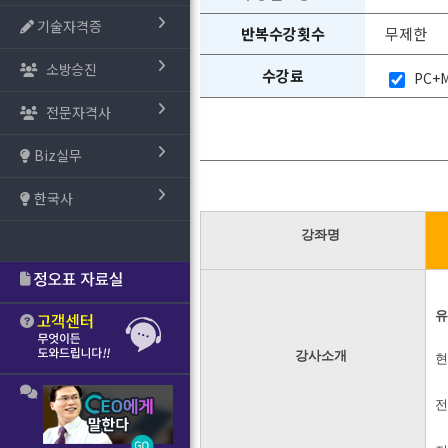
기술자격증
반복수강횟수
무제한
소방승진
수강료
PC+M
전문자격사
Biz실무
한국사
강좌명
유
강사소개
현
전)