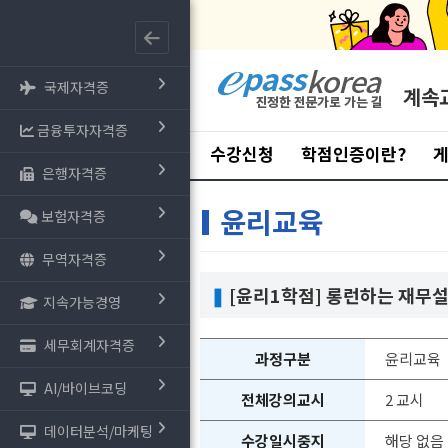
국제자격증
계속
금융투자자격증
수강신청
학점인증이란?
은행자격증
윤리교육
보험자격증
무역자격증
❚
[윤리1학점] 롱런하는 재무
지속가능경영
세무회계자격증
과정구분
윤리교육
AI/바이브코딩
전체강의교시
2 교시
데이터분석/마케팅
수강일시중지
해당 없음