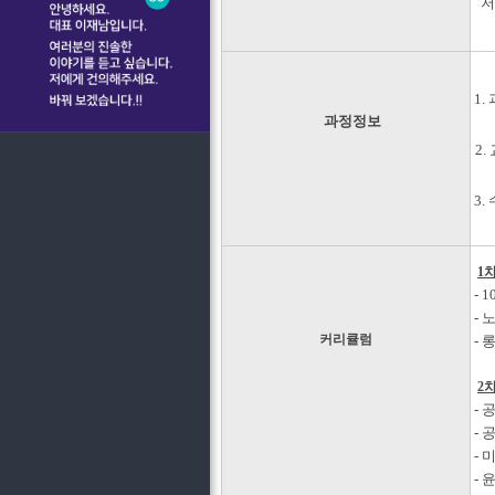
저서
1.
과정정보
2
3.
1
- 
- 
커리큘럼
- 
2
- 
- 
- 
-