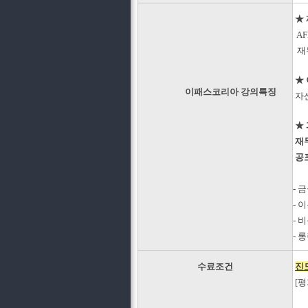
★ 
AF
재무
★
이패스코리아 강의특징
자산
★
재무
공
- 
- 
- 
-
수료조건
진
[평