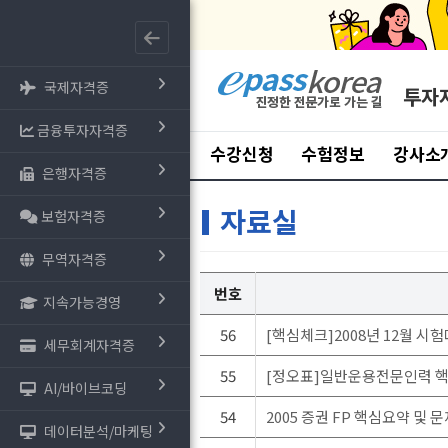
국제자격증
투자
금융투자자격증
수강신청
수험정보
강사소
은행자격증
자료실
보험자격증
무역자격증
번호
지속가능경영
56
[핵심체크]2008년 12월 
세무회계자격증
55
[정오표]일반운용전문인력 핵심
AI/바이브코딩
54
2005 증권 FP 핵심요약 및 
데이터분석/마케팅