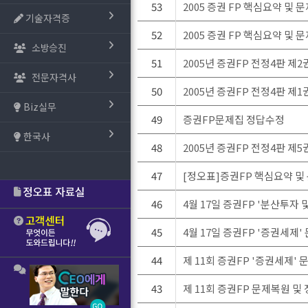
53
2005 증권 FP 핵심요약 및 
기술자격증
52
2005 증권 FP 핵심요약 및 
소방승진
51
2005년 증권FP 전정4판 제
전문자격사
50
2005년 증권FP 전정4판 제
Biz실무
49
증권FP문제집 정답수정
한국사
48
2005년 증권FP 전정4판 제
47
[정오표]증권FP 핵심요약 
46
4월 17일 증권FP '분산투자
45
4월 17일 증권FP '증권세제
44
제 11회 증권FP '증권세제'
43
제 11회 증권FP 문제복원 및