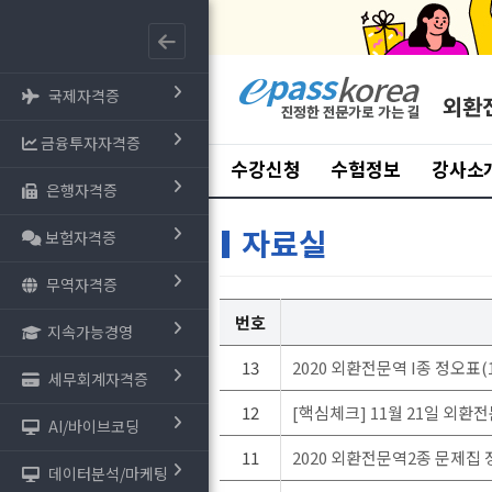
국제자격증
외환
금융투자자격증
수강신청
수험정보
강사소
은행자격증
자료실
보험자격증
무역자격증
번호
지속가능경영
13
2020 외환전문역 I종 정오표(1
세무회계자격증
12
[핵심체크] 11월 21일 외환
AI/바이브코딩
11
2020 외환전문역2종 문제집
데이터분석/마케팅