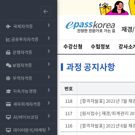
국제자격증
재경
금융투자자격증
수강신청
수험정보
강사소
은행자격증
과정 공지사항
보험자격증
무역자격증
번호
지속가능경영
118
[합격자발표] 2021년 7월 재
세무회계자격증
117
[원서접수] 재경/회계관리 2
AI/바이브코딩
116
[합격자발표] 2021년 6월 재
데이터분석/마케팅