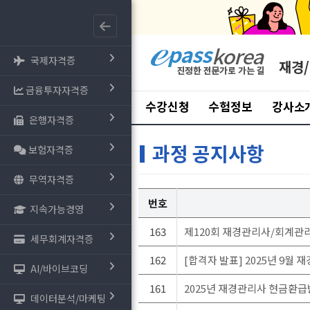
국제자격증
재경
금융투자자격증
수강신청
수험정보
강사소
은행자격증
과정 공지사항
보험자격증
무역자격증
번호
지속가능경영
163
제120회 재경관리사/회계관리 
세무회계자격증
162
[합격자 발표] 2025년 9월
AI/바이브코딩
161
2025년 재경관리사 현금환급
데이터분석/마케팅