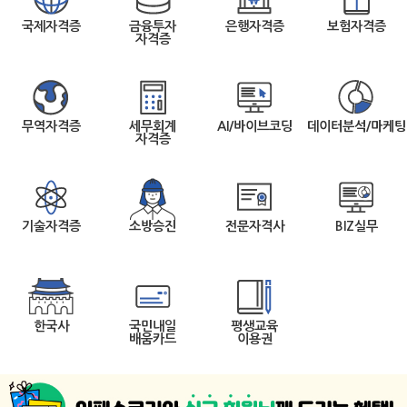
국제자격증
금융투자
은행자격증
보험자격증
자격증
무역자격증
세무회계
AI/바이브코딩
데이터분석/마케팅
자격증
기술자격증
소방승진
전문자격사
BIZ실무
한국사
국민내일
평생교육
배움카드
이용권