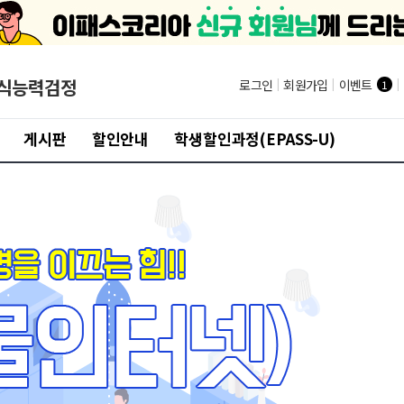
지식능력검정
로그인
|
회원가입
|
이벤트
|
1
게시판
할인안내
학생할인과정(EPASS-U)