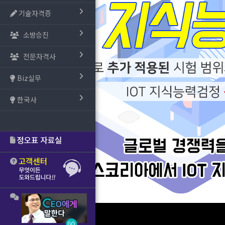
기술자격증
소방승진
전문자격사
Biz실무
한국사