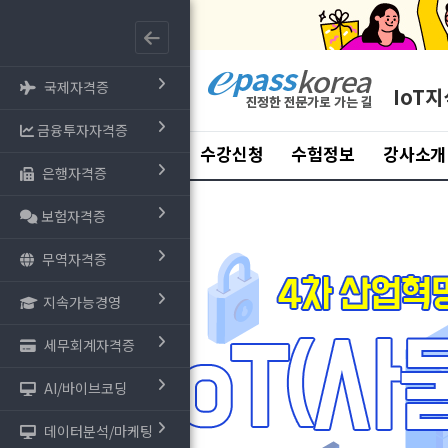
국제자격증
IoT
금융투자자격증
수강신청
수험정보
강사소개
은행자격증
보험자격증
무역자격증
지속가능경영
세무회계자격증
AI/바이브코딩
데이터분석/마케팅