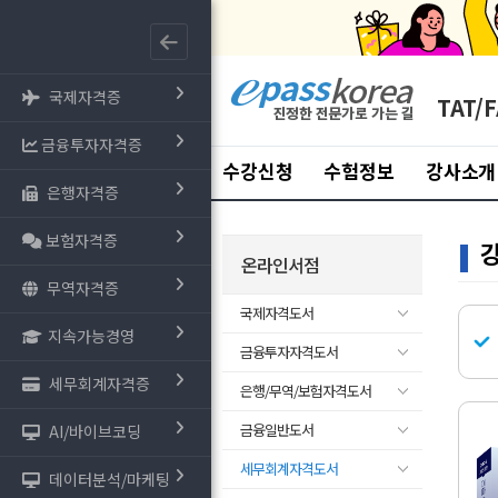
국제자격증
TAT/F
금융투자자격증
수강신청
수험정보
강사소개
은행자격증
보험자격증
온라인서점
무역자격증
국제자격도서
지속가능경영
금융투자자격도서
세무회계자격증
은행/무역/보험자격도서
금융일반도서
AI/바이브코딩
세무회계자격도서
데이터분석/마케팅