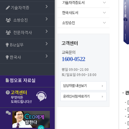
기술자격증도서
기술자격증
한국사도서
소방승진
소방승진
전문자격사
고객센터
Biz실무
교육문의
한국사
1600-0522
평일 09:00~21:00
토/일요일 09:00~18:00
담당자별 내선보기
· 
온라인서점 바로가기
-
-
-
-