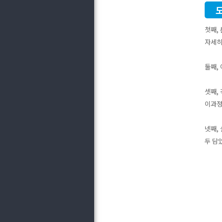
첫째,
자세히
둘째,
셋째,
이과정
넷째,
두 담