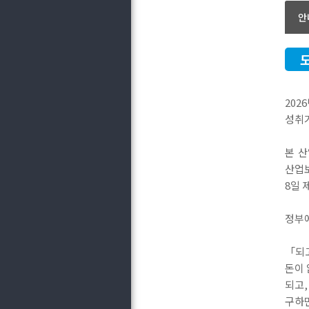
안
202
성취가
본 
산업보
8일 
정부
「되
돈이 
되고,
구하면