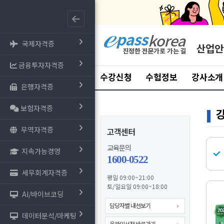
국제자격증
산업안
금융투자자격증
수강신청
수험정보
강사소개
은행자격증
보험자격증
무역자격증
고객센터
교육문의
지속가능경영
1600-0522
세무회계자격증
평일 09:00~21:00
토/일요일 09:00~18:00
AI/바이브코딩
담당자별 내선보기
데이터분석/마케팅
온라인서점 바로가기