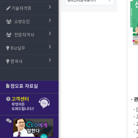
기술자격증
소방승진
전문자격사
Biz실무
한국사
· 
-
-
-
-