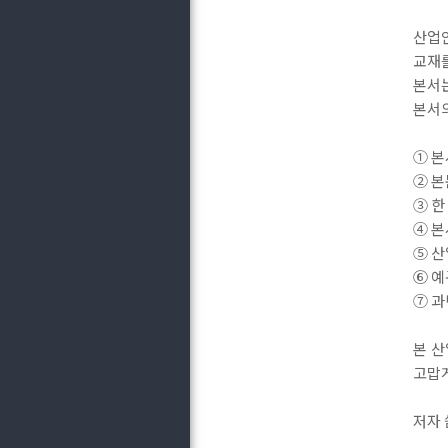
산업
교재를
본서는
본서의
① 본
② 본
③ 한
④ 
⑤ 산
⑥ 예
⑦ 
본 
고맙게
저자 