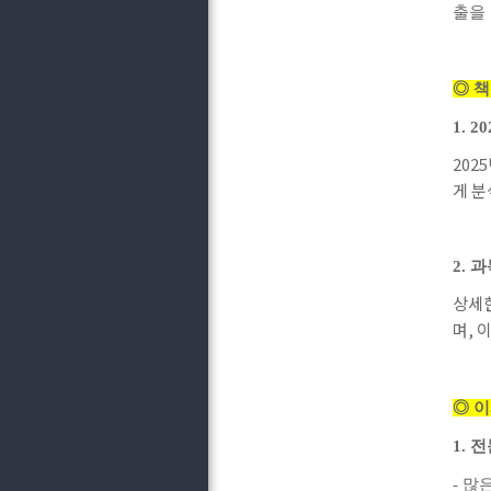
출을
◎ 책
1. 20
2025
게 
2.
과
상세한
며
,
이
◎ 
1.
전
-
많은