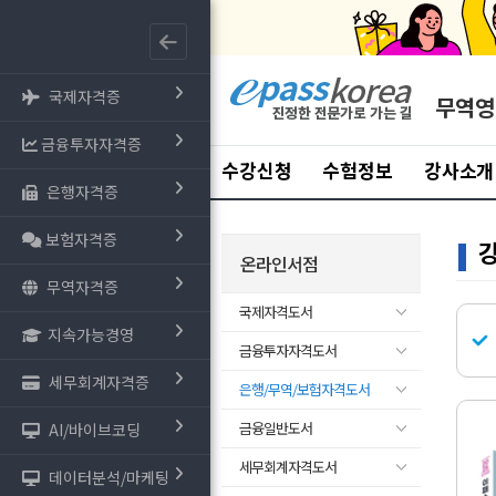
국제자격증
무역영
금융투자자격증
수강신청
수험정보
강사소개
은행자격증
보험자격증
온라인서점
무역자격증
국제자격도서
지속가능경영
금융투자자격도서
세무회계자격증
은행/무역/보험자격도서
금융일반도서
AI/바이브코딩
세무회계자격도서
데이터분석/마케팅