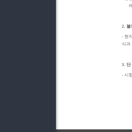
2.
불
-
현직
식과
3.
단
-
시험