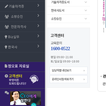
기술자격증도서
기술자격증
한국사도서
소방승진
소방승진
전문자격사
고객센터
Biz실무
교육문의
한국사
1600-0522
평일 09:00~21:00
토/일요일 09:00~18:00
담당자별 내선보기
· 
온라인서점 바로가기
관