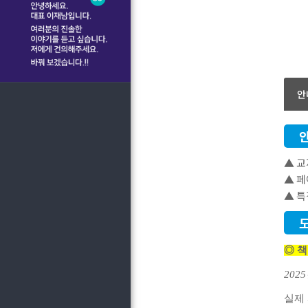
안
▲ 교
▲ 페이
▲ 특
◎ 책
2025
실제