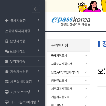
국제자격증
금융투자자격증
은행자격증
온라인서점
보험자격증
국제자격도서
무역자격증
금융투자자격도서
오
지속가능경영
은행/무역/보험자격도서
금융일반도서
세무회계자격증
세무회계자격도서
AI/바이브코딩
기술자격증도서
데이터분석/마케팅
한국사도서