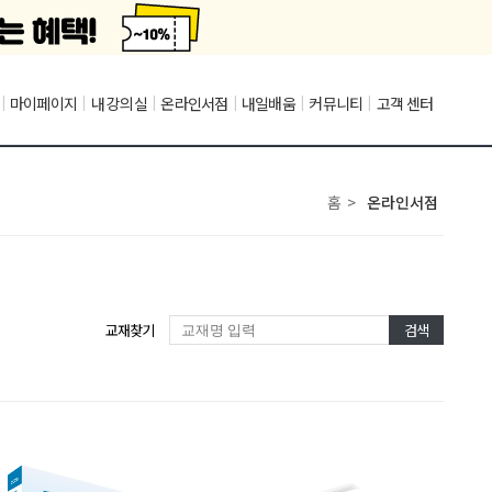
|
마이페이지
|
내 강의실
|
온라인서점
|
내일배움
|
커뮤니티
|
고객 센터
홈
>
온라인서점
교재찾기
검색