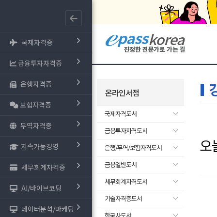
국제자격증
금융투자자격증
은행자격증
온라인서점
보험자격증
국제자격도서
무역자격증
금융투자자격도서
오
지속가능경영
은행/무역/보험자격도서
금융일반도서
세무회계자격증
세무회계자격도서
AI/바이브코딩
기술자격증도서
데이터분석/마케팅
한국사도서