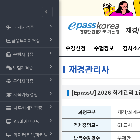
국제자격증
재경
금융투자자격증
수강신청
수험정보
강사소
은행자격증
재경관리사
보험자격증
무역자격증
❚
[EpassU] 2026 회계관리
지속가능경영
세무회계자격증
과정구분
재경/회계
AI/바이브코딩
전체강의교시
61 교시
데이터분석/마케팅
반복수강횟수
무제한