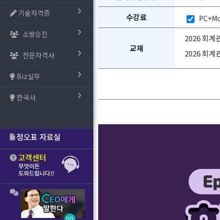
기술자격증
수강료
PC+Mo
소방승진
2026 회
교재
2026 회
전문자격사
Biz실무
한국사