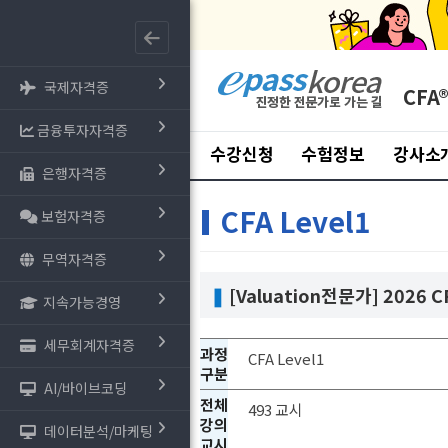
국제자격증
CFA
금융투자자격증
수강신청
수험정보
강사소
은행자격증
CFA Level1
보험자격증
무역자격증
❚
[Valuation전문가] 2026 
지속가능경영
세무회계자격증
과정
CFA Level1
구분
AI/바이브코딩
전체
493 교시
강의
데이터분석/마케팅
교시