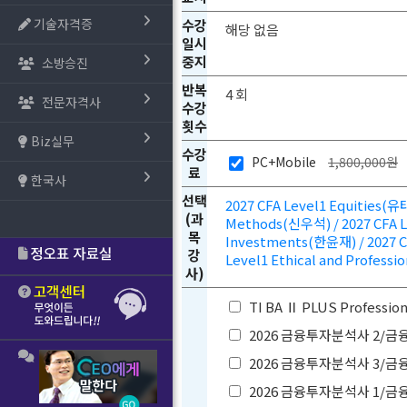
기술자격증
수강
해당 없음
일시
중지
소방승진
반복
4 회
전문자격사
수강
횟수
Biz실무
수강
PC+Mobile
1,800,000원
료
한국사
선택
2027 CFA Level1 Equities(유
(과
Methods(신우석) / 2027 CFA Le
목
Investments(한윤재) / 2027 CF
강
Level1 Ethical and Profess
사)
TI BA Ⅱ PLUS Profes
2026 금융투자분석사 2/
2026 금융투자분석사 3/
2026 금융투자분석사 1/