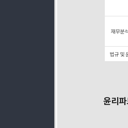
재무분
법규 및 
윤리파