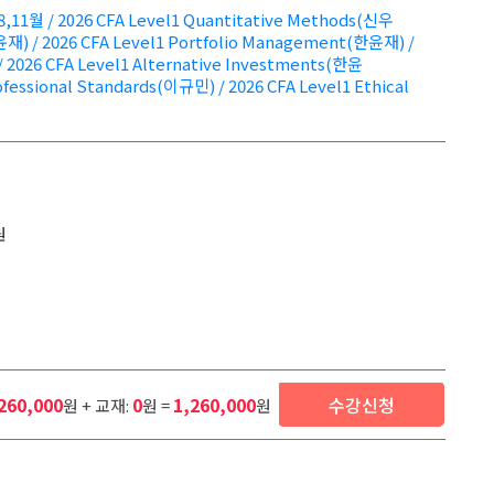
8,11월 / 2026 CFA Level1 Quantitative Methods(신우
한윤재) / 2026 CFA Level1 Portfolio Management(한윤재) /
 2026 CFA Level1 Alternative Investments(한윤
ofessional Standards(이규민) / 2026 CFA Level1 Ethical
원
260,000
0
1,260,000
수강신청
원 + 교재:
원 =
원