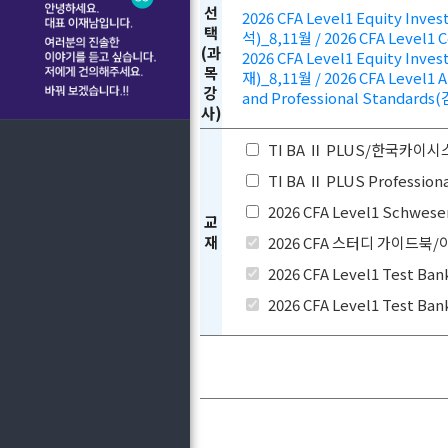
선
2026 CFA Level1 Equity Inv
택
석)_8,11월 / 2026 CFA Level1 
(과
2026 CFA Level1 Equity Inv
목
재)_8,11월 / 2026 CFA Level1 
강
and Professional Standard
사)
TI BA Ⅱ PLUS/한국카이
TI BA Ⅱ PLUS Profes
2026 CFA Level1 Schwes
교
재
2026 CFA 스터디 가이드북
2026 CFA Level1 Test 
2026 CFA Level1 Test 