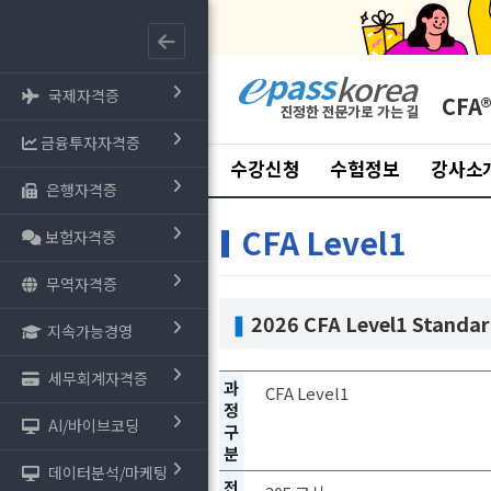
국제자격증
CFA
금융투자자격증
수강신청
수험정보
강사소
은행자격증
CFA Level1
보험자격증
무역자격증
❚
2026 CFA Level1 Standar
지속가능경영
세무회계자격증
과
CFA Level1
정
AI/바이브코딩
구
분
데이터분석/마케팅
전