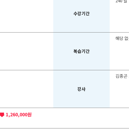
240 일
수강기간
해당 
복습기간
김종곤 
강사
1,260,000원