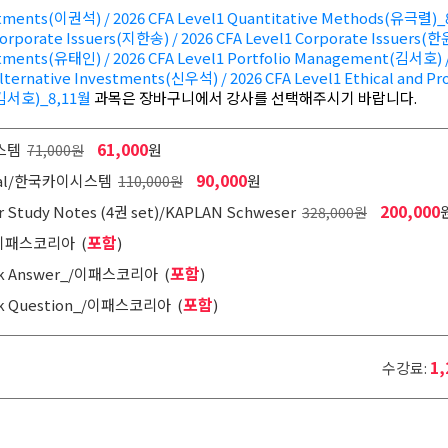
estments(이권석) / 2026 CFA Level1 Quantitative Methods(유극렬)_
Corporate Issuers(지한송) / 2026 CFA Level1 Corporate Issuers(
estments(유태인) / 2026 CFA Level1 Portfolio Management(김서호) /
Alternative Investments(신우석) / 2026 CFA Level1 Ethical and Pr
s(김서호)_8,11월
과목은 장바구니에서 강사를 선택해주시기 바랍니다.
61,000
시스템
원
71,000원
90,000
sional/한국카이시스템
원
110,000원
200,000
er Study Notes (4권 set)/KAPLAN Schweser
328,000원
포함
/이패스코리아 (
)
포함
Bank Answer_/이패스코리아 (
)
포함
Bank Question_/이패스코리아 (
)
1,
수강료: