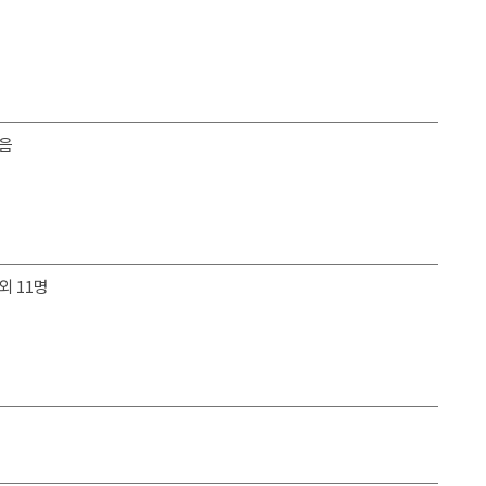
없음
외 11명