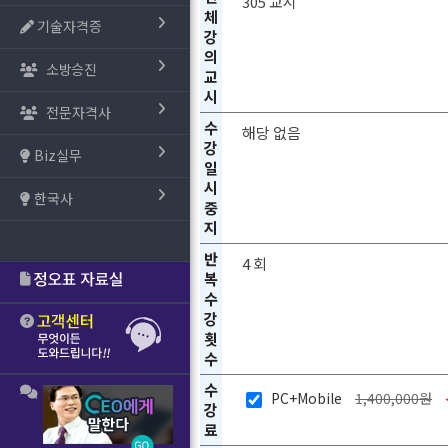
305 교시
체
기술자격증
강
의
소방승진
교
시
전문자격사
수
해당 없음
강
Biz실무
일
시
한국사
중
지
반
4 회
복
수
강
횟
수
수
PC+Mobile
1,400,000원
강
료