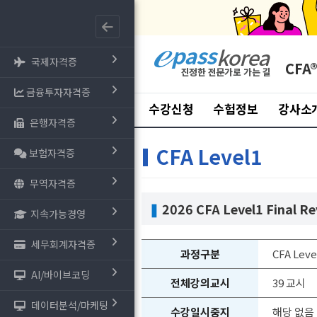
국제자격증
CFA
금융투자자격증
수강신청
수험정보
강사소
은행자격증
CFA Level1
보험자격증
무역자격증
❚
2026 CFA Level1 Final R
지속가능경영
세무회계자격증
과정구분
CFA Leve
AI/바이브코딩
전체강의교시
39 교시
데이터분석/마케팅
수강일시중지
해당 없음