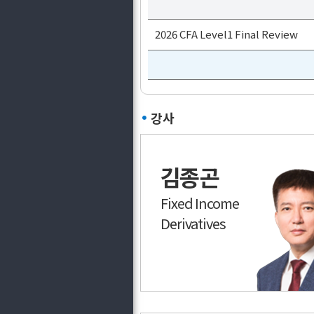
2026 CFA Level1 Final Review
강사
김종곤
Fixed Income
Derivatives