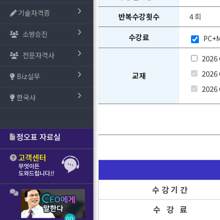
기술자격증
반복수강횟수
4 회
소방승진
수강료
PC+M
전문자격사
202
2026
교재
Biz실무
2026
한국사
수 강 기 간
수 강 료