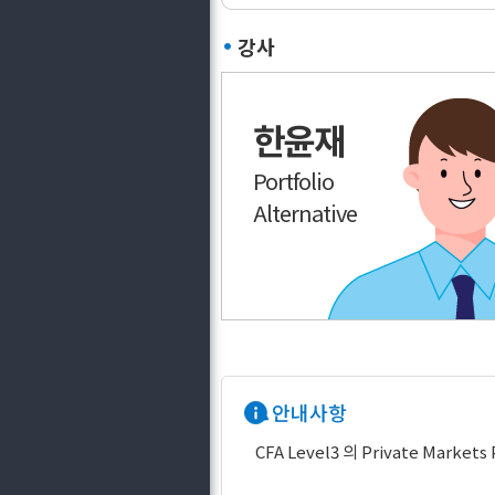
강사
한윤재
Portfolio
Alternative
안내사항
CFA Level3 의 Private Markets