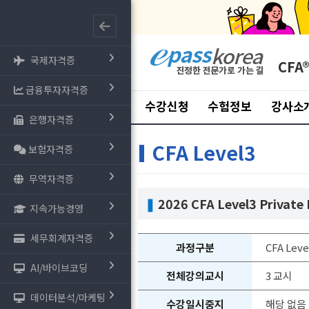
국제자격증
CFA
금융투자자격증
수강신청
수험정보
강사소
은행자격증
CFA Level3
보험자격증
무역자격증
❚
2026 CFA Level3 Private 
지속가능경영
세무회계자격증
과정구분
CFA Leve
AI/바이브코딩
전체강의교시
3 교시
데이터분석/마케팅
수강일시중지
해당 없음