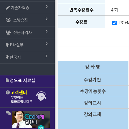
기술자격증
반복수강횟수
4 회
소방승진
수강료
PC+M
전문자격사
Biz실무
한국사
강 좌 명
수강기간
수강가능횟수
강의교시
강의교재