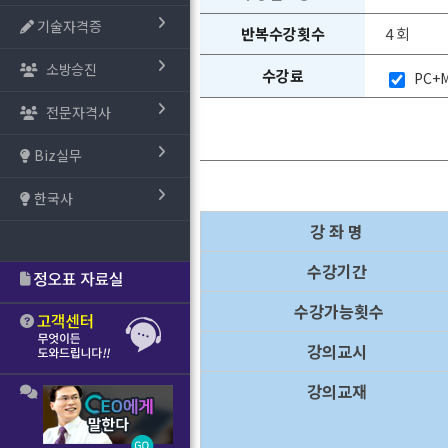
기술자격증
반복수강횟수
4 회
소방승진
수강료
PC+M
전문자격사
Biz실무
한국사
강 좌 명
수강기간
수강가능횟수
강의교시
강의교재