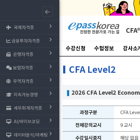
국제자격증
CFA
금융투자자격증
수강신청
수험정보
강사소
은행자격증
CFA Level2
보험자격증
무역자격증
❚
2026 CFA Level2 Econom
지속가능경영
세무회계자격증
과정구분
CFA Leve
AI/바이브코딩
전체강의교시
9 교시
데이터분석/마케팅
수강일시중지
해당 없음