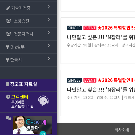
기술자격증
소방승진
★2026 특별할인!!
전문자격사
나만알고 싶은!!!! 'N잡러'를 
수강기간: 90일
|
강의수: 25교시
|
강의시간
Biz실무
한국사
★2026 특별할인!!
나만알고 싶은!!!! 'N잡러'를 
수강기간: 180일
|
강의수: 25교시
|
강의시
회사소개