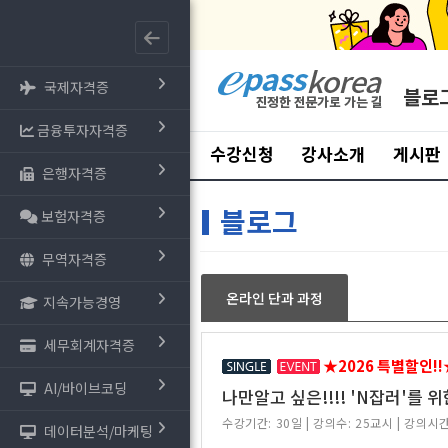
국제자격증
블로
금융투자자격증
수강신청
강사소개
게시판
은행자격증
블로그
보험자격증
무역자격증
온라인 단과 과정
지속가능경영
세무회계자격증
★2026 특별할인!!
AI/바이브코딩
나만알고 싶은!!!! 'N잡러'를 
수강기간: 30일
|
강의수: 25교시
|
강의시간
데이터분석/마케팅