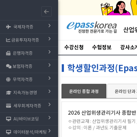
국제자격증
산업
금융투자자격증
수강신청
수험정보
강사소
은행자격증
학생할인과정(Epas
보험자격증
무역자격증
온라인 종합 과정
온라인 단과
지속가능경영
세무회계자격증
2026 산업위생관리기사 종합반
AI/바이브코딩
ㅇ관련교재 : 산업위생관리기사 필기
ㅇ강의 : 이론 / 과년도 기출문제
데이터분석/마케팅