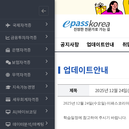
국제자격증
금융투자자격증
공지사항
업데이트안내
취
은행자격증
보험자격증
업데이트안내
무역자격증
지속가능경영
제목
2025년 12월 24
세무회계자격증
2025년 12월 24일(수요일)
이패스코리아
AI/바이브코딩
학습일정에 참고하여 주시기 바랍니다.
데이터분석/마케팅