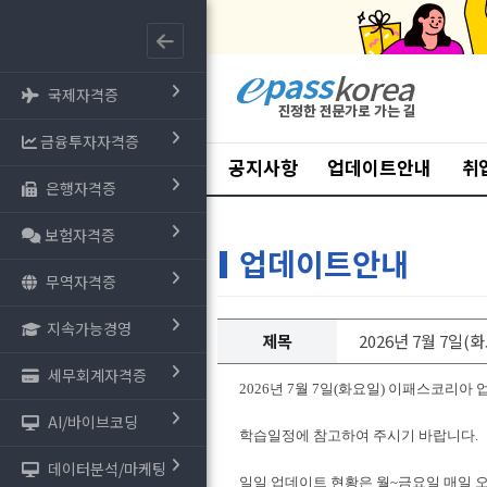
국제자격증
금융투자자격증
공지사항
업데이트안내
취
은행자격증
보험자격증
업데이트안내
무역자격증
지속가능경영
제목
2026년 7월 7일
세무회계자격증
2026년 7월 7일(화요일) 이패스코리아
AI/바이브코딩
학습일정에 참고하여 주시기 바랍니다.
데이터분석/마케팅
일일 업데이트 현황은 월~금요일 매일 