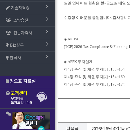
일일 업데이트 현황은 월~금요일 매일 
기술자격증
수강생 여러분을 응원합니다. 감사합니다
소방승진
전문자격사
◈ AICPA
Biz실무
[TCP] 2026 Tax Compliance & Plannin
한국사
◈ AFPK 투자설계
제4장 주식 및 채권 투자[3] p138~154
제4장 주식 및 채권 투자[4] p154~169
제4장 주식 및 채권 투자[5] p170~174
다음글
2026년 6월 4일(목