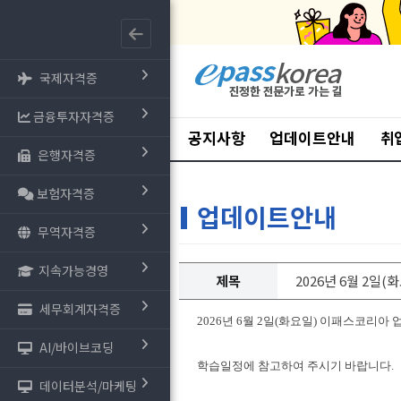
국제자격증
금융투자자격증
공지사항
업데이트안내
취
은행자격증
보험자격증
업데이트안내
무역자격증
지속가능경영
제목
2026년 6월 2일
세무회계자격증
2026년 6월 2일(화요일) 이패스코리아
AI/바이브코딩
학습일정에 참고하여 주시기 바랍니다.
데이터분석/마케팅