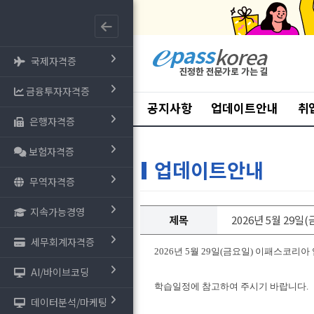
국제자격증
금융투자자격증
공지사항
업데이트안내
취
은행자격증
보험자격증
업데이트안내
무역자격증
지속가능경영
제목
2026년 5월 29
세무회계자격증
2026년 5월 29일(금요일) 이패스코리
AI/바이브코딩
학습일정에 참고하여 주시기 바랍니다.
데이터분석/마케팅