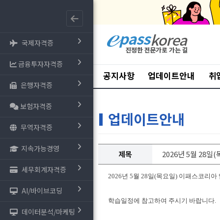
국제자격증
금융투자자격증
공지사항
업데이트안내
취
은행자격증
보험자격증
업데이트안내
무역자격증
지속가능경영
제목
2026년 5월 28
세무회계자격증
2026년 5월 28일(목요일) 이패스코리
AI/바이브코딩
학습일정에 참고하여 주시기 바랍니다.
데이터분석/마케팅