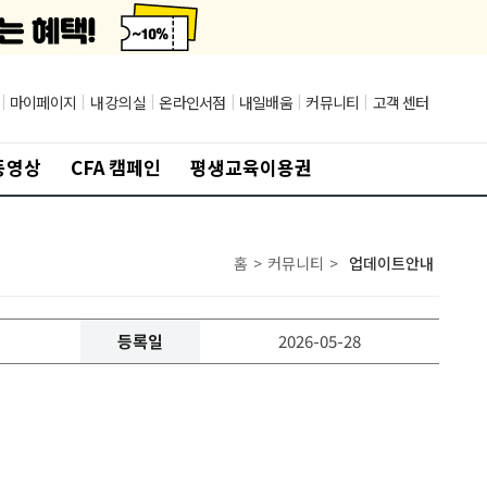
|
마이페이지
|
내 강의실
|
온라인서점
|
내일배움
|
커뮤니티
|
고객 센터
동영상
CFA 캠페인
평생교육이용권
홈
>
커뮤니티
>
업데이트안내
등록일
2026-05-28