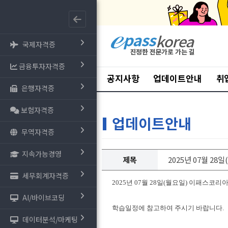
국제자격증
금융투자자격증
공지사항
업데이트안내
취
은행자격증
보험자격증
업데이트안내
무역자격증
지속가능경영
제목
2025년 07월 28
세무회계자격증
2025년 07월 28일(월요일) 이패스코
AI/바이브코딩
학습일정에 참고하여 주시기 바랍니다.
데이터분석/마케팅