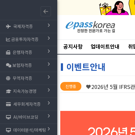
국제자격증
금융투자자격증
공지사항
업데이트안내
취
은행자격증
이벤트안내
보험자격증
무역자격증
🧡2026년 5월 IFR
진행중
지속가능경영
세무회계자격증
AI/바이브코딩
데이터분석/마케팅