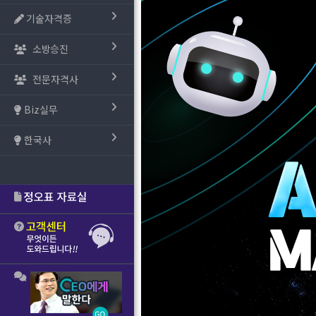
기술자격증
소방승진
전문자격사
Biz실무
한국사