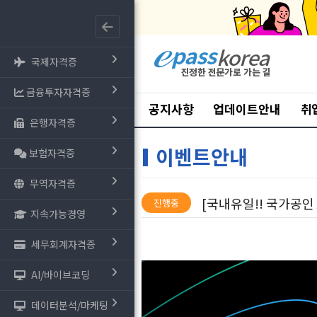
국제자격증
금융투자자격증
공지사항
업데이트안내
취
은행자격증
이벤트안내
보험자격증
무역자격증
[국내유일!! 국가공인 AI
진행중
지속가능경영
세무회계자격증
AI/바이브코딩
데이터분석/마케팅