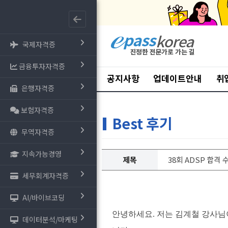
국제자격증
금융투자자격증
공지사항
업데이트안내
취
은행자격증
보험자격증
Best 후기
무역자격증
지속가능경영
제목
38회 ADSP 합격
세무회계자격증
AI/바이브코딩
안녕하세요. 저는 김계철 강사님이 
데이터분석/마케팅