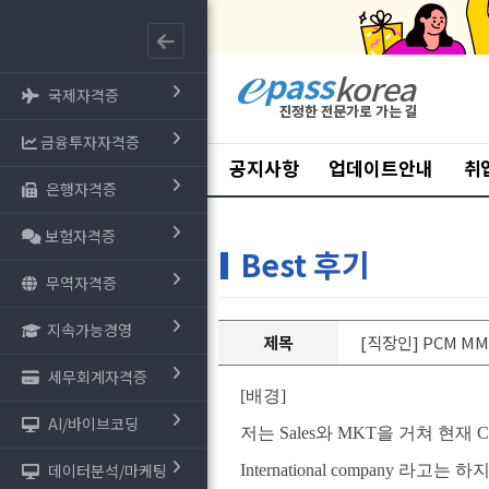
국제자격증
금융투자자격증
공지사항
업데이트안내
취
은행자격증
보험자격증
Best 후기
무역자격증
지속가능경영
제목
[직장인] PCM M
세무회계자격증
[배경]
AI/바이브코딩
저는 Sales와 MKT을 거쳐 현
데이터분석/마케팅
International company 라