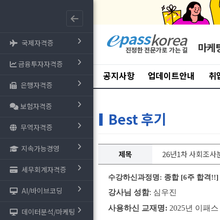
국제자격증
마케
금융투자자격증
공지사항
업데이트안내
취
은행자격증
보험자격증
Best 후기
무역자격증
지속가능경영
제목
26년1차 사회조
세무회계자격증
수강하신과정명:
종합 [6주 합격!!
AI/바이브코딩
강사님 성함
: 심우진
사용하신 교재명:
2025년 이패
데이터분석/마케팅