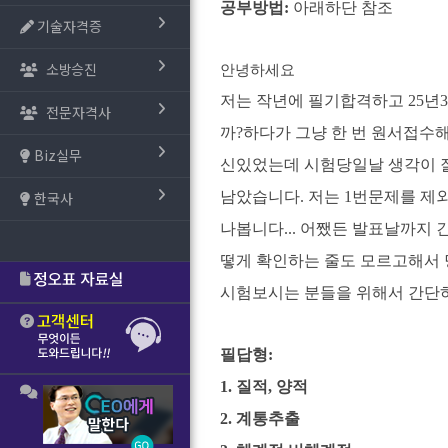
공부방법:
아래하단 참조
기술자격증
소방승진
안녕하세요
저는 작년에 필기합격하고 25년3
전문자격사
까?하다가 그냥 한 번 원서접수해
Biz실무
신있었는데 시험당일날 생각이 잘
한국사
남았습니다. 저는 1번문제를 제
나봅니다... 어쨌든 발표날까지 
떻게 확인하는 줄도 모르고해서 
시험보시는 분들을 위해서 간단
필답형:
1. 질적, 양적
2. 계통추출