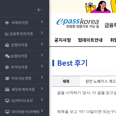
국제자격증
금융
금융투자자격증
공지사항
업데이트안내
취
은행자격증
보험자격증
Best 후기
무역자격증
지속가능경영
제목
완전 노베이스 게으
세무회계자격증
글을 시작하기 앞서, 이 글을 읽으
AI/바이브코딩
데이터분석/마케팅
제목을 보고 '어? 14일이면 되는구