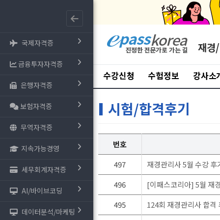
국제자격증
재경
금융투자자격증
수강신청
수험정보
강사소
은행자격증
시험/합격후기
보험자격증
무역자격증
번호
지속가능경영
497
재경관리사 5월 수강 후
세무회계자격증
496
[이패스코리아] 5월 재
AI/바이브코딩
495
124회 재경관리사 합격
데이터분석/마케팅