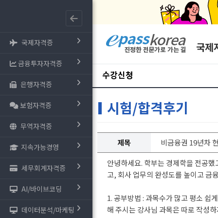
국제자격증
국제
금융투자자격증
수강신청
은행자격증
시험/합격후기
보험자격증
무역자격증
제목
비금융권 19년차 현
지속가능경영
안녕하세요. 학부는 경제학을 전공했고 비금
세무회계자격증
고, 회사 업무의 완성도를 높이고 
AI/바이브코딩
1. 공부방법 : 과목수가 많고 평소 
해 주시는 강사님 과목은 따로 작성하지
데이터분석/마케팅