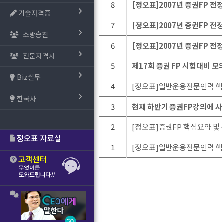
8
[정오표]2007년 증권FP 전
기술자격증
7
[정오표]2007년 증권FP 전
소방승진
6
[정오표]2007년 증권FP 전
전문자격사
5
제17회 증권 FP 시험대비 
Biz실무
4
[정오표]일반운용전문인력 
한국사
3
현재 하반기 증권FP강의에 
2
[정오표]증권FP 핵심요약 및
1
[정오표]일반운용전문인력 핵