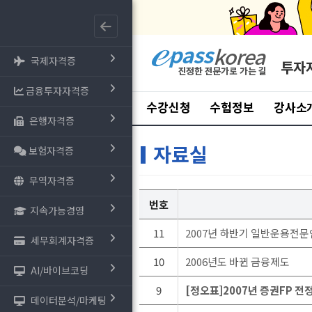
국제자격증
투자
금융투자자격증
수강신청
수험정보
강사소
은행자격증
자료실
보험자격증
무역자격증
번호
지속가능경영
11
2007년 하반기 일반운용전
세무회계자격증
10
2006년도 바뀐 금융제도
AI/바이브코딩
9
[정오표]2007년 증권FP 전
데이터분석/마케팅