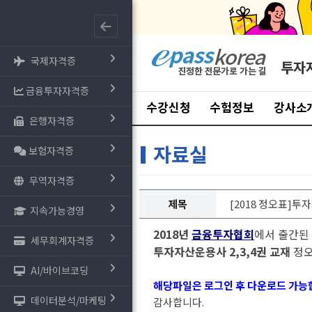
국제자격증
투자
금융투자자격증
수강신청
수험정보
강사소
은행자격증
자료실
보험자격증
무역자격증
제목
[2018 정오표]투
지속가능경영
2018년
금융투자협회
에서 출간된
세무회계자격증
투자자산운용사 2,3,4권 교재
정오
AI/바이브코딩
해당파일은 로그인 후 다운로드 가능
데이터분석/마케팅
감사합니다.