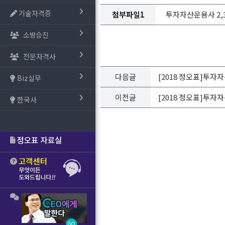
기술자격증
첨부파일1
투자자산운용사 2,3,
소방승진
전문자격사
다음글
[2018 정오표]투자
Biz실무
이전글
[2018 정오표]투자
한국사