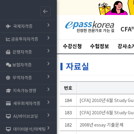
국제자격증
CFA
금융투자자격증
수강신청
수험정보
강사소
은행자격증
자료실
보험자격증
무역자격증
번호
지속가능경영
184
[CFA] 2010년 6월 Study Gu
세무회계자격증
183
[CFA] 2010년 6월 Study Gu
AI/바이브코딩
182
2008년 essay 기출문제
데이터분석/마케팅