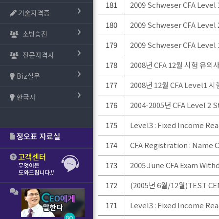
181
2009 Schweser CFA Level 
기술자격증
180
2009 Schweser CFA Level 
소방승진
179
2009 Schweser CFA Level 
전문자격사
178
2008년 CFA 12월 시험 유의
Biz실무
177
2008년 12월 CFA Level
한국사
176
2004-2005년 CFA Level 2
175
Level3 : Fixed Income Re
174
CFA Registration : Name
173
2005 June CFA Exam With
172
(2005년 6월/12월)TEST C
171
Level3 : Fixed Income Re