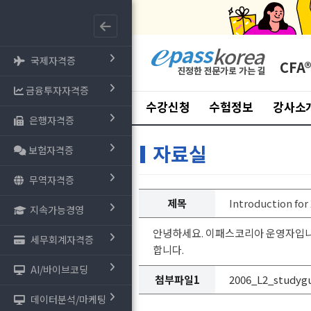
국제자격증
CFA
금융투자자격증
수강신청
수험정보
강사소
은행자격증
자료실
보험자격증
무역자격증
제목
Introduction for
지속가능경영
안녕하세요. 이패스코리아 운영자입니다. 
세무회계자격증
합니다.
AI/바이브코딩
첨부파일1
2006_L2_studygu
데이터분석/마케팅