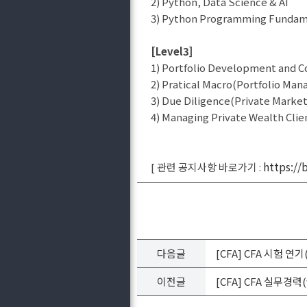
2) Python, Data Science & AI
3) Python Programming Funda
[Level3]
1) Portfolio Development and C
2) Pratical Macro(Portfolio M
3) Due Diligence(Private Marke
4) Managing Private Wealth Cli
https://
[ 관련 공지사항 바로가기 :
다음글
[CFA] CFA 시험 연기
이전글
[CFA] CFA 실무경력(