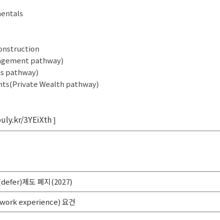
mentals
onstruction
anagement pathway)
ts pathway)
ents(Private Wealth pathway)
buly.kr/3YEiXth
]
(defer)제도 폐지(2027)
work experience) 요건