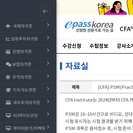
국제자격증
CFA
금융투자자격증
수강신청
수험정보
강사소
은행자격증
자료실
보험자격증
무역자격증
제목
[CFA] PSM(Prac
지속가능경영
CFA Institute는 2024년부터 C
세무회계자격증
PSM은 10~15시간으로 비디오, 선
AI/바이브코딩
시험 응시자는 시험 결과를 받기 위해 
데이터분석/마케팅
PSM 과목은 원서접수 후, 시험 준비