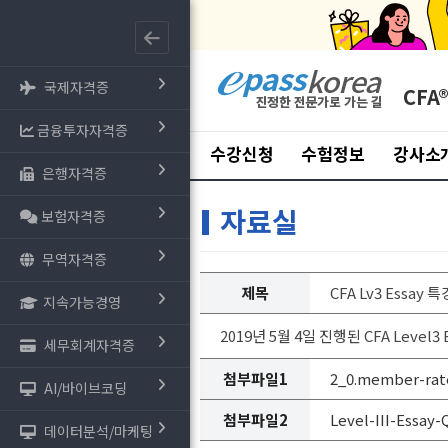
국제자격증
CFA
금융투자자격증
수강신청
수험정보
강사소
은행자격증
자료실
보험자격증
무역자격증
제목
CFA Lv3 Essay
지속가능경영
2019년 5월 4일 진행된 CFA Level
세무회계자격증
첨부파일1
2_0.member-rate
AI/바이브코딩
첨부파일2
Level-III-Essay
데이터분석/마케팅