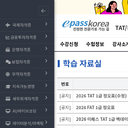
국제자격증
TAT/
금융투자자격증
수강신청
수험정보
강사소
은행자격증
학습 자료실
보험자격증
무역자격증
번호
지속가능경영
[공지]
2026 TAT 1급 정오표(수정)
세무회계자격증
[공지]
2026 FAT 1급 정오표
AI/바이브코딩
[공지]
2026 이패스 TAT 1급 백데
데이터분석/마케팅