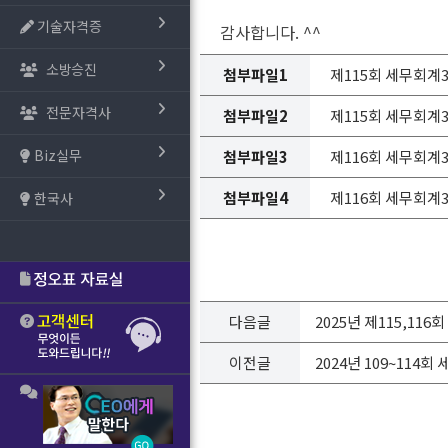
기술자격증
감사합니다. ^^
소방승진
첨부파일1
제115회 세무회계3급(
전문자격사
첨부파일2
제115회 세무회계3급(
Biz실무
첨부파일3
제116회 세무회계3급(
첨부파일4
제116회 세무회계3급(
한국사
다음글
2025년 제115,11
이전글
2024년 109~114