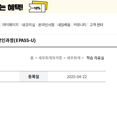
|
마이페이지
|
내 강의실
|
온라인서점
|
내일배움
|
커뮤니티
|
고객 센터
인과정(EPASS-U)
홈
>
세무회계자격증
>
세무회계
>
학습 자료실
등록일
2025-04-22