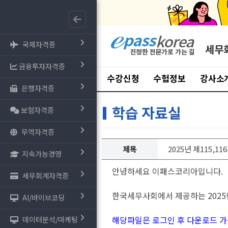
국제자격증
세무
금융투자자격증
수강신청
수험정보
강사소
은행자격증
학습 자료실
보험자격증
무역자격증
제목
2025년 제115,1
지속가능경영
안녕하세요 이패스코리아입니다.
세무회계자격증
한국세무사회에서 제공하는
2025
AI/바이브코딩
해당파일은 로그인 후 다운로드 가
데이터분석/마케팅