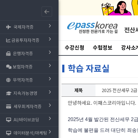
국제자격증
전산
금융투자자격증
수강신청
수험정보
강사소
은행자격증
학습 자료실
보험자격증
무역자격증
제목
2025 전산세무 2급 
지속가능경영
안녕하세요. 이패스코리아입니다.
세무회계자격증
AI/바이브코딩
2025년 4월 발간된 전산세무 
학습에 불편을 드려 대단히 죄송
데이터분석/마케팅