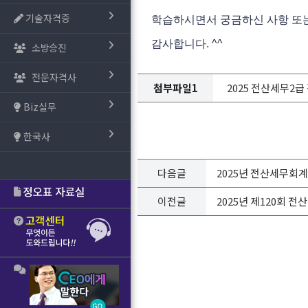
기술자격증
학습하시면서 궁금하신 사항 또는
감사합니다. ^^
소방승진
전문자격사
첨부파일1
2025 전산세무2급 정오
Biz실무
한국사
다음글
2025년 전산세무회
이전글
2025년 제120회 전