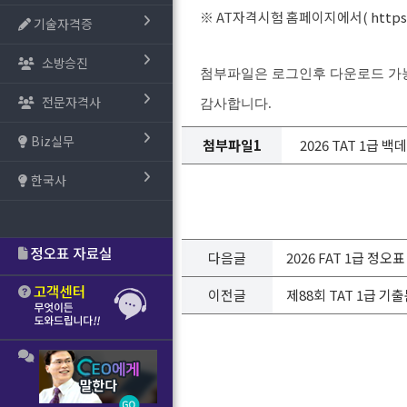
※ AT자격시험 홈페이지에서(
https:
기술자격증
소방승진
첨부파일은 로그인후 다운로드 
전문자격사
감사합니다.
Biz실무
첨부파일1
2026 TAT 1급 백
한국사
다음글
2026 FAT 1급 정오표
이전글
제88회 TAT 1급 기