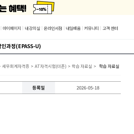
|
마이페이지
|
내 강의실
|
온라인서점
|
내일배움
|
커뮤니티
|
고객 센터
인과정(EPASS-U)
>
세무회계자격증
>
AT자격시험(더존)
>
학습 자료실
>
학습 자료실
등록일
2026-05-18