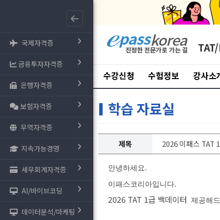
국제자격증
TAT/
금융투자자격증
수강신청
수험정보
강사소
은행자격증
학습 자료실
보험자격증
무역자격증
제목
2026 이패스 TAT
지속가능경영
안녕하세요.
세무회계자격증
이패스코리아입니다.
AI/바이브코딩
2026 TAT 1급 백데이터
제공해드
데이터분석/마케팅