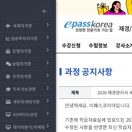
국제자격증
재경
금융투자자격증
수강신청
수험정보
강사소
은행자격증
보험자격증
과정 공지사항
무역자격증
지속가능경영
제목
2026 재경관리사
세무회계자격증
안녕하세요. 이패스코리아입니다.
AI/바이브코딩
기존에 학습자료실에 업로드된 20
수정된 사항을 반영한 최신 학습자
데이터분석/마케팅