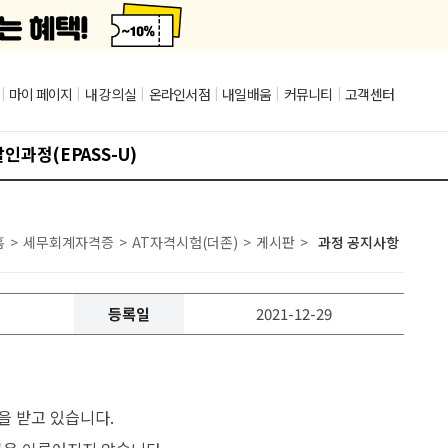
|
마이 페이지
|
내 강의실
|
온라인서점
|
내일배움
|
커뮤니티
|
고객센터
인과정(EPASS-U)
홈
>
세무회계자격증
>
AT자격시험(더존)
>
게시판
>
과정 공지사항
등록일
2021-12-29
을 받고 있습니다.