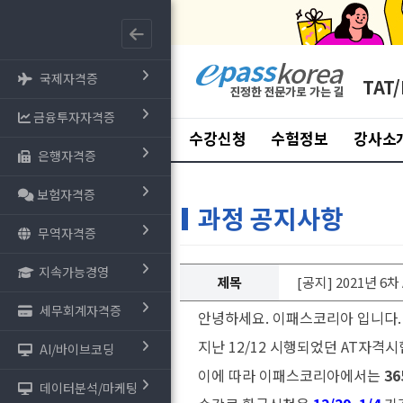
국제자격증
TAT/
금융투자자격증
수강신청
수험정보
강사소
은행자격증
보험자격증
과정 공지사항
무역자격증
지속가능경영
제목
[공지] 2021년 
세무회계자격증
안녕하세요. 이패스코리아 입니다.
지난 12/12 시행되었던 AT자격
AI/바이브코딩
이에 따라 이패스코리아에서는
36
데이터분석/마케팅