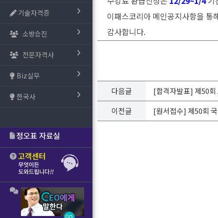
수강료 환급신청은
12/29~1/4
기
기술자격증
이패스코리아 메인공지사항을 통해
감사합니다.
소방승진
전문자격사
Biz실무
다음글
[합격자발표] 제50회
한국사
이전글
[원서접수] 제50회 