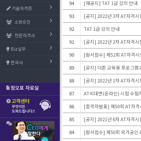
94
[재공지] TAT 1급 강의 안내
기술자격증
93
[공지] 2022년 3차 AT자
소방승진
92
TAT 1급 강의 안내
전문자격사
91
[공지] 2022년 2차 AT자
Biz실무
90
[원서접수] 제52회 AT자격시
한국사
89
[공지] 더존 교육용 프로그램
88
[공지] 2022년 1차 AT자
87
AT비대면(온라인) 시험 수험자 
86
[합격자발표] 제50회 AT자
85
[공지] 2021년 6차 AT자
84
[원서접수] 제50회 국가공인