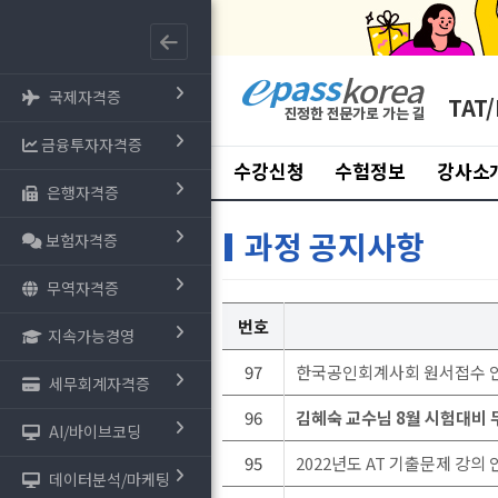
국제자격증
TAT/
금융투자자격증
수강신청
수험정보
강사소
은행자격증
과정 공지사항
보험자격증
무역자격증
번호
지속가능경영
97
한국공인회계사회 원서접수 안내 
세무회계자격증
96
김혜숙 교수님 8월 시험대비 
AI/바이브코딩
95
2022년도 AT 기출문제 강의 
데이터분석/마케팅