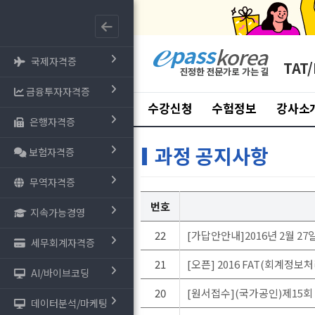
국제자격증
TAT/
금융투자자격증
수강신청
수험정보
강사소
은행자격증
과정 공지사항
보험자격증
무역자격증
번호
지속가능경영
22
[가답안안내]2016년 2월 2
세무회계자격증
21
[오픈] 2016 FAT(회계정보
AI/바이브코딩
20
[원서접수](국가공인)제15회
데이터분석/마케팅